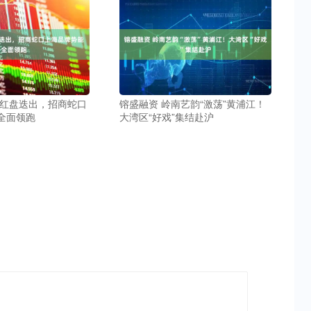
级红盘迭出，招商蛇口
镕盛融资 岭南艺韵“激荡”黄浦江！
全面领跑
大湾区“好戏”集结赴沪