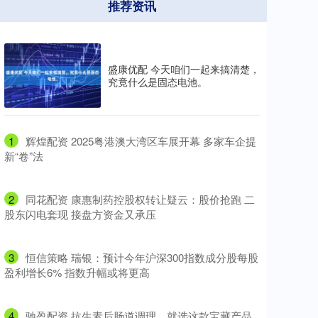
推荐资讯
盛康优配 今天咱们一起来搞清楚，
究竟什么是固态电池。
1
​辉煌配资 2025粤港澳大湾区车展开幕 多家车企提
新“卷”法
2
​同花配资 康惠制药控股权转让疑云：股价抢跑 二
股东闪电套现 接盘方资金又承压
3
​恒信策略 瑞银：预计今年沪深300指数成分股每股
盈利增长6% 指数升幅或将更高
4
​驰盈配资 抗生素后肠道调理，就选这款宝藏产品