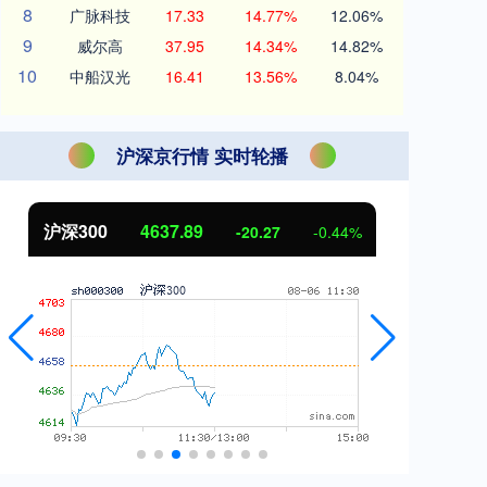
8
广脉科技
17.33
14.77%
12.06%
9
威尔高
37.95
14.34%
14.82%
10
中船汉光
16.41
13.56%
8.04%
沪深京行情 实时轮播
北证50
1115.17
创
-4.29
-0.38%