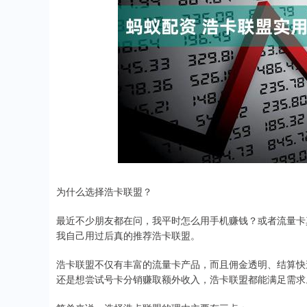
深证成指
14070.78
49
0.01%
-73.43
-0
为什么选择浩卡联盟？
最近不少朋友都在问，我平时怎么用手机赚钱？或者流量卡
我自己用过后真的推荐浩卡联盟。
浩卡联盟不仅有丰富的流量卡产品，而且佣金透明、结算快
还是想尝试号卡分销赚取额外收入，浩卡联盟都能满足需求