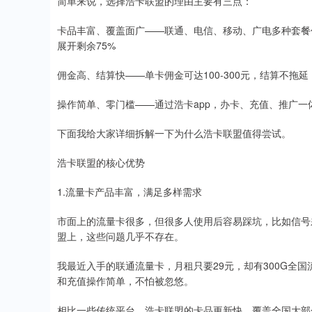
简单来说，选择浩卡联盟的理由主要有三点：
卡品丰富、覆盖面广——联通、电信、移动、广电多种套餐
展开剩余75%
佣金高、结算快——单卡佣金可达100-300元，结算不拖延
操作简单、零门槛——通过浩卡app，办卡、充值、推广一
下面我给大家详细拆解一下为什么浩卡联盟值得尝试。
浩卡联盟的核心优势
1.流量卡产品丰富，满足多样需求
市面上的流量卡很多，但很多人使用后容易踩坑，比如信号
盟上，这些问题几乎不存在。
我最近入手的联通流量卡，月租只要29元，却有300G全国
和充值操作简单，不怕被忽悠。
相比一些传统平台，浩卡联盟的卡品更新快，覆盖全国大部