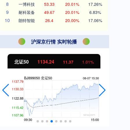
8
一博科技
53.33
20.01%
17.26%
9
耐科装备
49.67
20.01%
6.83%
10
朗特智能
26.4
20.00%
17.06%
沪深京行情 实时轮播
北证50
1134.24
创
11.37
1.01%