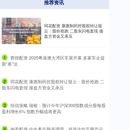
推荐资讯
同花配资 康惠制药控股权转让疑
云：股价抢跑 二股东闪电套现 接
盘方资金又承压
1
​辉煌配资 2025粤港澳大湾区车展开幕 多家车企提
新“卷”法
2
​同花配资 康惠制药控股权转让疑云：股价抢跑 二
股东闪电套现 接盘方资金又承压
3
​恒信策略 瑞银：预计今年沪深300指数成分股每股
盈利增长6% 指数升幅或将更高
4
​驰盈配资 抗生素后肠道调理，就选这款宝藏产品