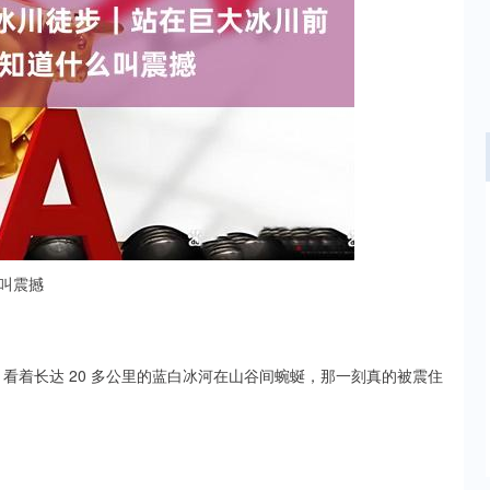
沪深300
4694.44
.42%
43.13
0.93%
叫震撼
 观景台，看着长达 20 多公里的蓝白冰河在山谷间蜿蜒，那一刻真的被震住