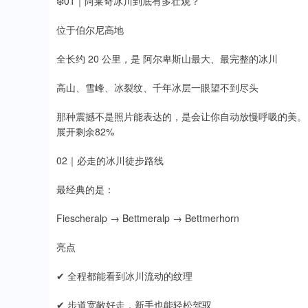
❄️01｜阿莱奇冰川到底有多壮观？
位于伯尔尼高地
全长约 20 公里，是 阿尔卑斯山最大、最完整的冰川
高山、雪峰、冰裂纹、千年冰层一眼望不到尽头
那种震撼不是照片能表达的，是会让你自动放慢呼吸的美。
展开剩余82%
02｜必走的冰川徒步路线
最经典的是：
Fiescheralp → Bettmeralp → Bettmerhorn
亮点
✔ 全程都能看到冰川流动的纹理
✔ 步道宽敞好走，新手也能轻松驾驭