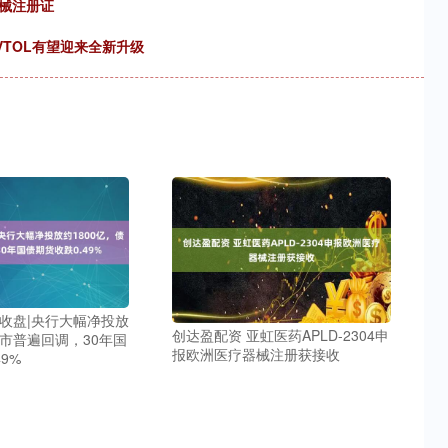
械注册证
VTOL有望迎来全新升级
市收盘|央行大幅净投放
创达盈配资 亚虹医药APLD-2304申
债市普遍回调，30年国
报欧洲医疗器械注册获接收
9%