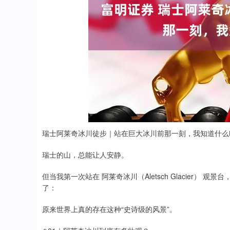
深证成指
14311.01
.68
1.02%
200.89
1
️瑞士阿莱奇冰川徒步｜站在巨大冰川前那一刻，我知道什么
瑞士的山，总能让人安静。
但当我第一次站在 阿莱奇冰川（Aletsch Glacier）
了：
原来世界上真的存在这种“史诗级的风景”。