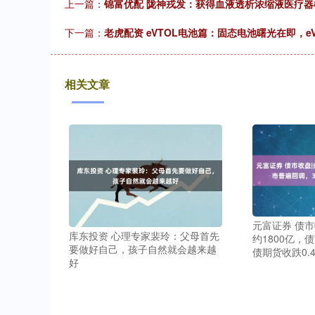
上一篇：
锦富优配 陇神戎发：获得血液透析浓缩液医疗器
下一篇：
老虎配资 eVTOL电池篇：固态电池曙光在即，e
相关文章
元富证券 债
库东投资 心理专家裴玲：父母首先
约1800亿，
要做好自己，孩子自然就会越来越
债期货收跌0.4
好