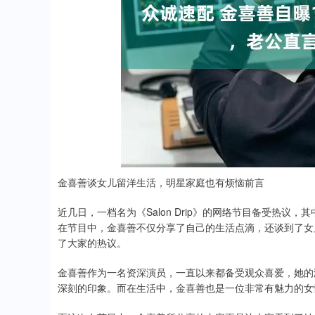
上证指数
3940.04
.40
2.13%
39.68
1.
金喜善谈女儿留洋生活，明星家庭也有烦恼前言
近几日，一档名为《Salon Drip》的网络节目备受热
在节目中，金喜善不仅分享了自己的生活点滴，还谈到了女
了大家的热议。
金喜善作为一名资深演员，一直以来都备受观众喜爱，她的
深刻的印象。而在生活中，金喜善也是一位非常有魅力的女