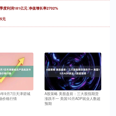
度利润181亿元 净值增长率2702%
5元
25年9月7日天津碧城
A股策略 美股盘前：三大股指期货
场价格行情
涨跌不一 美国10月ADP就业人数超
预期