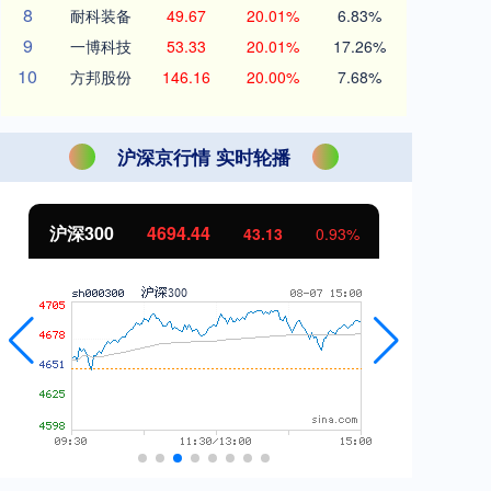
8
耐科装备
49.67
20.01%
6.83%
9
一博科技
53.33
20.01%
17.26%
10
方邦股份
146.16
20.00%
7.68%
沪深京行情 实时轮播
沪深300
4694.44
北
43.13
0.93%