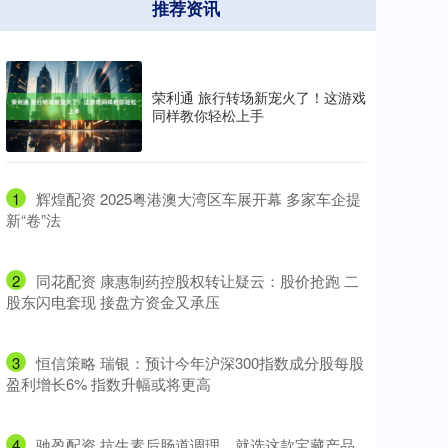
推荐资讯
荣利通 旅行转场新宠火了！这游戏
同样教你轻松上手
1
​辉煌配资 2025粤港澳大湾区车展开幕 多家车企提
新“卷”法
2
​同花配资 康惠制药控股权转让疑云：股价抢跑 二
股东闪电套现 接盘方资金又承压
3
​恒信策略 瑞银：预计今年沪深300指数成分股每股
盈利增长6% 指数升幅或将更高
4
​驰盈配资 抗生素后肠道调理，就选这款宝藏产品