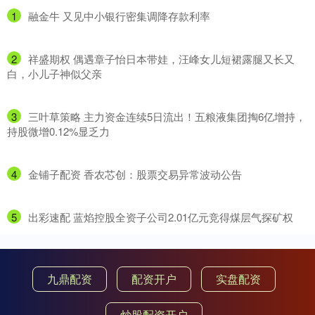
1
​融金牛 又见中小银行密集调降存款利率
2
​祥盛期权 偶遇章子怡日本带娃，汪峰女儿短裙露腿又长又
白，小儿子神似父亲
3
​三叶草策略 主力资金连续5日流出！五粮液集团掏6亿增持，
持股微增0.12%显乏力
4
​金铺子配资 香农芯创：股票交易异常波动公告
5
​出彩速配 蓝焰控股全资子公司2.01亿元竞得煤层气探矿权
九鼎配资
配资开户
实盘配资
炒股配资开户