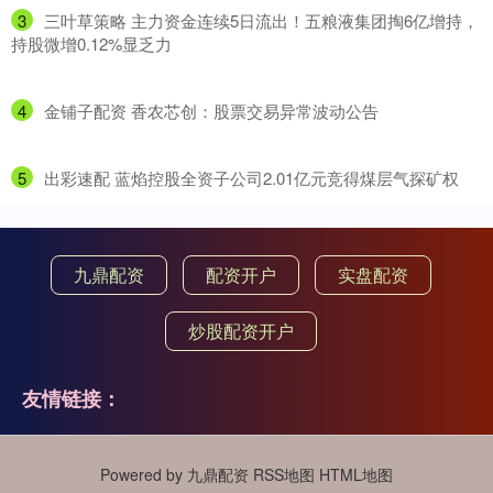
3
​三叶草策略 主力资金连续5日流出！五粮液集团掏6亿增持，
持股微增0.12%显乏力
4
​金铺子配资 香农芯创：股票交易异常波动公告
5
​出彩速配 蓝焰控股全资子公司2.01亿元竞得煤层气探矿权
九鼎配资
配资开户
实盘配资
炒股配资开户
友情链接：
Powered by
九鼎配资
RSS地图
HTML地图