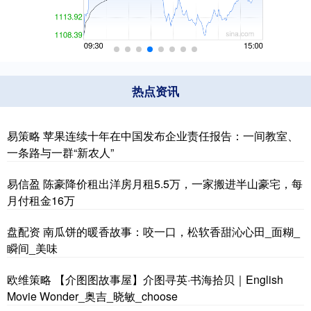
热点资讯
易策略 苹果连续十年在中国发布企业责任报告：一间教室、
一条路与一群“新农人”
易信盈 陈豪降价租出洋房月租5.5万，一家搬进半山豪宅，每
月付租金16万
盘配资 南瓜饼的暖香故事：咬一口，松软香甜沁心田_面糊_
瞬间_美味
欧维策略 【介图图故事屋】介图寻英·书海拾贝｜English
Movie Wonder_奥吉_晓敏_choose