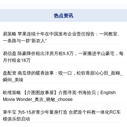
热点资讯
易策略 苹果连续十年在中国发布企业责任报告：一间教室、
一条路与一群“新农人”
易信盈 陈豪降价租出洋房月租5.5万，一家搬进半山豪宅，每
月付租金16万
盘配资 南瓜饼的暖香故事：咬一口，松软香甜沁心田_面糊_
瞬间_美味
欧维策略 【介图图故事屋】介图寻英·书海拾贝｜English
Movie Wonder_奥吉_晓敏_choose
掌牛宝 为5-15岁青少年量身打造 合肥首个科教一体化RC车
模俱乐部启动