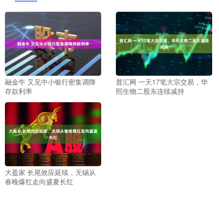
融金牛 又见中小银行密集调降
普汇网 一天17笔大宗交易，华
存款利率
熙生物二股东连续减持
大盈家 长尾效应延续，无锡从
春晚爆红走向盛夏长红