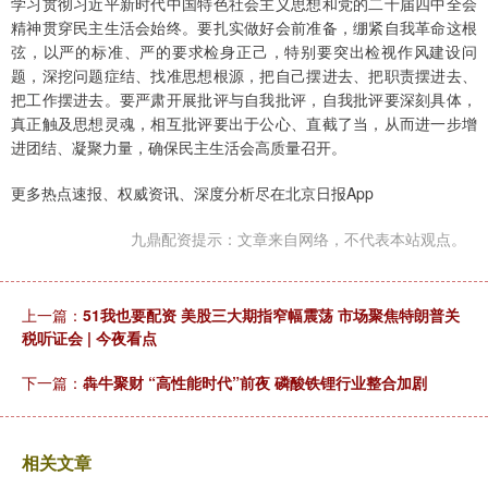
学习贯彻习近平新时代中国特色社会主义思想和党的二十届四中全会
精神贯穿民主生活会始终。要扎实做好会前准备，绷紧自我革命这根
弦，以严的标准、严的要求检身正己，特别要突出检视作风建设问
题，深挖问题症结、找准思想根源，把自己摆进去、把职责摆进去、
把工作摆进去。要严肃开展批评与自我批评，自我批评要深刻具体，
真正触及思想灵魂，相互批评要出于公心、直截了当，从而进一步增
进团结、凝聚力量，确保民主生活会高质量召开。
更多热点速报、权威资讯、深度分析尽在北京日报App
九鼎配资提示：文章来自网络，不代表本站观点。
上一篇：
51我也要配资 美股三大期指窄幅震荡 市场聚焦特朗普关
税听证会 | 今夜看点
下一篇：
犇牛聚财 “高性能时代”前夜 磷酸铁锂行业整合加剧
相关文章