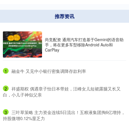
推荐资讯
尚竞配资 通用汽车打造基于Gemini的语音助
手，将在更多车型移除Android Auto和
CarPlay
1
​融金牛 又见中小银行密集调降存款利率
2
​祥盛期权 偶遇章子怡日本带娃，汪峰女儿短裙露腿又长又
白，小儿子神似父亲
3
​三叶草策略 主力资金连续5日流出！五粮液集团掏6亿增持，
持股微增0.12%显乏力