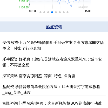
热点资讯
安信 收费上万的高报师悄悄用千问做方案？高考志愿圈这场
争议，吵出了行业真相
乐牛配资 好消息！超2亿灵活就业者迎来双重礼包：城市安
顿，不再是空想
深富策略 南京贪凉图鉴_凉面_特色_鱼香蛋
盘配资 学拼音最简单最快的方法：14天拼音打字速成教程
_ang_英语_速度
富隆咨询 问界M6初体验：这台新锐智慧SUV到底想打动谁