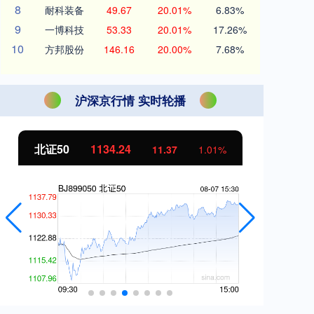
8
耐科装备
49.67
20.01%
6.83%
9
一博科技
53.33
20.01%
17.26%
10
方邦股份
146.16
20.00%
7.68%
沪深京行情 实时轮播
北证50
1134.24
创
11.37
1.01%