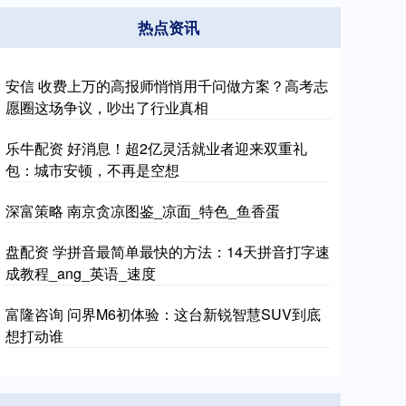
热点资讯
安信 收费上万的高报师悄悄用千问做方案？高考志
愿圈这场争议，吵出了行业真相
乐牛配资 好消息！超2亿灵活就业者迎来双重礼
包：城市安顿，不再是空想
深富策略 南京贪凉图鉴_凉面_特色_鱼香蛋
盘配资 学拼音最简单最快的方法：14天拼音打字速
成教程_ang_英语_速度
富隆咨询 问界M6初体验：这台新锐智慧SUV到底
想打动谁