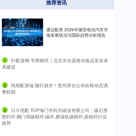
推荐资讯
通达配资 2026年微型电动汽车市
场发展状况与国际趋势分析报告
1
​51配资网 半两财经｜北京市全面推动食品安全体
系建设
2
​纯旭配资端 随行就市！贵州茅台公布价格动态调
整机制
3
​日斗优配 TOP海门市科兴碳业有限公司：碳石墨
密封环,阀门用碳精环,碳环,磨煤机碳精环,炭精环行业
推荐