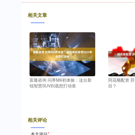
相关文章
富隆咨询 问界M6初体验：这台新
同花顺配资 
锐智慧SUV到底想打动谁
目？
相关评论
本文评分
*