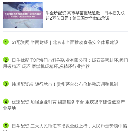
牛金所配资 高市早苗拒绝道歉！日本损失或
超2万亿日元！第三国对华做出承诺
1
​51配资网 半两财经｜北京市全面推动食品安全体系建设
2
​日斗优配 TOP海门市科兴碳业有限公司：碳石墨密封环,阀门
用碳精环,碳环,磨煤机碳精环,炭精环行业推荐
3
​纯旭配资端 随行就市！贵州茅台公布价格动态调整机制
4
​优速配资 加强企业引育 组建服务平台 重庆梁平建设低空产
业基地
5
​日斗配资 三大人民币汇率指数全线上行，人民币走势稳中偏