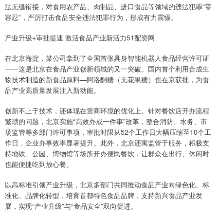
法无缝衔接，对食用农产品、肉制品、进口食品等领域的违法犯罪“零
容忍”，严厉打击食品安全违法犯罪行为，形成有力震慑。
产业升级+审批提速 激活食品产业新活力51配资网
在北京海淀，某公司拿到了全国首张具身智能机器人食品经营许可证
——这是北京在食品产业创新领域的又一突破。国内首个利用合成生
物技术制造的新食品原料—阿洛酮糖（无花果糖）也在京获批，为食
品产业高质量发展注入新动能。
创新不止于技术，还体现在营商环境的优化上。针对餐饮店开办流程
繁琐的问题，北京实施“高效办成一件事”改革，整合消防、水务、市
场监管等多部门许可事项，审批时限从52个工作日大幅压缩至10个工
作日，企业办事效率显著提升。此外，北京还寓监管于服务，积极支
持地铁、公园、博物馆等场所开办便民餐饮，让群众在出行、休闲时
也能便捷吃到放心餐。
以高标准引领产业升级，北京多部门共同推动食品产业向绿色化、标
准化、品牌化转型，培育首都特色食品品牌，支持新兴食品产业发
展，实现“产业升级”与“食品安全”双向促进。