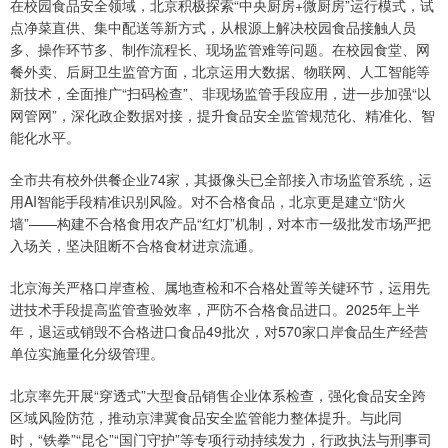
在校园食品安全领域，北京积极探索“中央厨房+微厨房”运行模式，试
点净菜直供、集中配送等新方式，从根源上解决校园食品接触人员
多、操作环节多、制作流程长、现场监管难等问题。在校园食堂、网
餐外卖、后厨卫生监管方面，北京运用大数据、物联网、人工智能等
新技术，全面推广“扫码检查”、非现场监管手段应用，进一步加强“以
网管网”，深化政企数据对接，提升食品安全监管规范化、精准化、智
能化水平。
全市共有校外供餐企业74家，其摄像头已全部接入市场监管系统，运
用AI智能手段精准识别风险。对不合格食品，北京更是建立“防火
墙”——构建不合格食用农产品“红灯”机制，对本市一级批发市场严把
入场关，坚决阻断不合格食材进京流通。
北京海关严格口岸查检、属地查检和不合格处置等关键环节，运用先
进技术手段提高监管查验效率，严防不合格食品进口。2025年上半
年，退运或销毁不合格进口食品49批次，对570家口岸食品生产经营
单位实施量化分级管理。
北京率先开展“穿透式”大型食品销售企业体系检查，强化食品安全跨
区域风险防范，推动京津冀食品安全监管能力整体提升。与此同
时，“铁拳”“昆仑”“国门守护”等专项行动持续发力，行政执法与刑事司