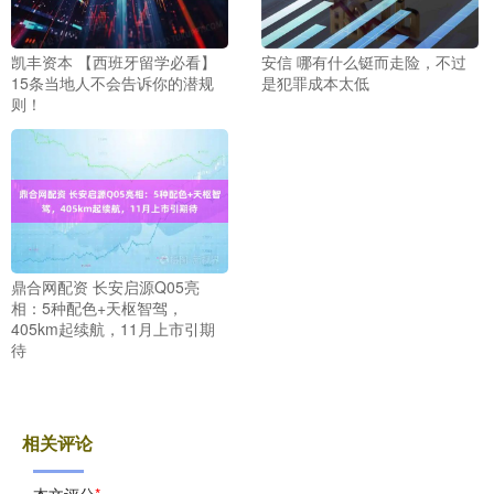
凯丰资本 【西班牙留学必看】
安信 哪有什么铤而走险，不过
15条当地人不会告诉你的潜规
是犯罪成本太低
则！
鼎合网配资 长安启源Q05亮
相：5种配色+天枢智驾，
405km起续航，11月上市引期
待
相关评论
本文评分
*