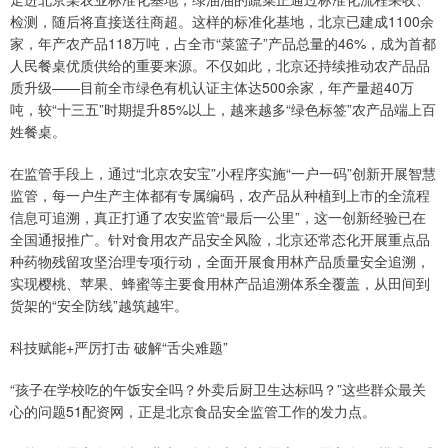
检测，随后将直接送往商超。这样的标准化基地，北京已建成1100余
家，年产农产品118万吨，占全市“菜篮子”产品总量的46%，成为首都
人民餐桌优质供给的重要来源。不仅如此，北京还持续推动农产品品
质升级——目前全市绿色有机认证主体达500余家，年产量超40万
吨，较“十三五”时期提升85%以上，越来越多“绿色标签”农产品端上百
姓餐桌。
在监管手段上，通过“北京农安宝”小程序实施“一户一码”创新开展智慧
监管，每一户生产主体都有专属编码，农产品从种植到上市的全流程
信息可追溯，真正打通了农安监管“最后一公里”，这一创新经验已在
全国通报推广。针对食用农产品安全风险，北京还常态化开展重点品
种药物残留攻坚治理专项行动，全面开展食用林产品质量安全追溯，
实现樱桃、苹果、蜂蜜等主要食用林产品追溯体系全覆盖，从田间到
货架的“安全防线”越筑越牢。
科技赋能+严厉打击 破解“舌尖难题”
“孩子在学校吃的午饭安全吗？外卖后厨卫生达标吗？”这些群众最关
心的问题51配资网，正是北京食品安全监管工作的发力点。