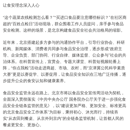
让食安理念深入人心
“这个蔬菜农残检测怎么看？”“买进口食品要注意哪些标识？”在社区商
超的“百姓点检日”活动现场，群众围着工作人员提问，亲手参与食品
安全检测。这样的场景，是北京构建食品安全社会共治格局的缩影。
近年来，北京搭建起多方参与的沟通协作平台，引导行业协会、科研
机构、新闻媒体、消费者共同参与食品安全治理，逐步形成“政府主
导、企业负责、部门协同、行业自律、媒体监督、公众参与”社会的共
治体系。在科普宣传上，宣贯会、专题大课堂、科普短视频轮番上
阵，“你点我检”活动走进商超、市场、农村，而“京津冀公民科学素质
大赛”更是以赛促学、以赛促用，让食品安全知识在三地广泛传播，逐
步提升公众的食安认知和健康素养。
食品安全监管永远在路上。北京市将以食品安全宣传周活动为契机，
全面深入贯彻落实《中共中央办公厅 国务院办公厅关于进一步强化食
品安全全链条监管的意见》，以“建设更加严格、更加安全、标准更高
的北京食品安全工作体系”为目标，秉持初心、沐光而行，持续夯
实“从农田到餐桌、从京外到京内”的全链条监管机制，让首都人民的
餐桌更安全、更放心。