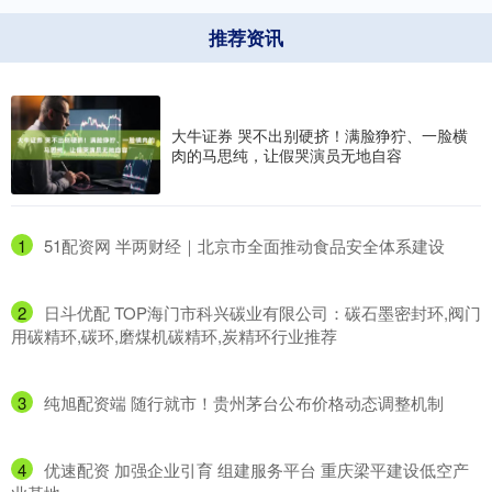
推荐资讯
大牛证券 哭不出别硬挤！满脸狰狞、一脸横
肉的马思纯，让假哭演员无地自容
1
​51配资网 半两财经｜北京市全面推动食品安全体系建设
2
​日斗优配 TOP海门市科兴碳业有限公司：碳石墨密封环,阀门
用碳精环,碳环,磨煤机碳精环,炭精环行业推荐
3
​纯旭配资端 随行就市！贵州茅台公布价格动态调整机制
4
​优速配资 加强企业引育 组建服务平台 重庆梁平建设低空产