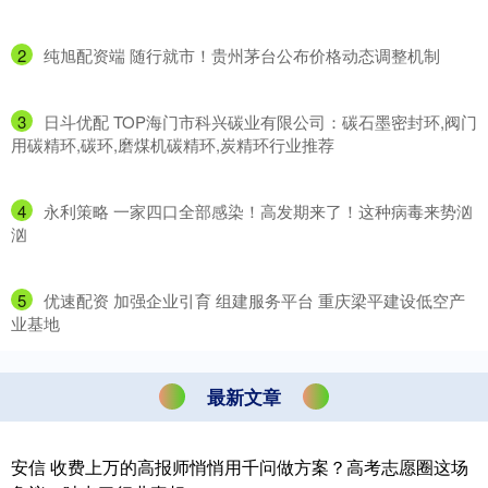
2
​纯旭配资端 随行就市！贵州茅台公布价格动态调整机制
3
​日斗优配 TOP海门市科兴碳业有限公司：碳石墨密封环,阀门
用碳精环,碳环,磨煤机碳精环,炭精环行业推荐
4
​永利策略 一家四口全部感染！高发期来了！这种病毒来势汹
汹
5
​优速配资 加强企业引育 组建服务平台 重庆梁平建设低空产
业基地
最新文章
安信 收费上万的高报师悄悄用千问做方案？高考志愿圈这场