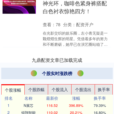
神光环，咖啡色紧身裤搭配
白色衬衣惊艳四方！
查看：
78
分类：
配资开户
在光影交织的娱乐圈，左小青无疑是一
颗熠熠生辉的明星。凭借着多年的努力
和不断磨砺，她早已在演艺圈站稳了脚
跟，成为大家熟知的实力派演员。前不
久，她在机场的一次偶遇，....
九鼎配资文章已加载完成
个股实时涨跌榜
个股跌幅
个股流入
个股流出
换手率
个股涨幅
排名
名称
最新价
涨幅
换手率
1
N展芯
116.52
396.89%
79.39%
2
锐翔智能
110.02
20.21%
16.80%