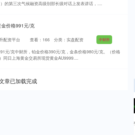
0）的第三次气候融资高级别部长级对话上发表讲话，....
金价格991元/克
升配资平台
查看：
166
分类：
实盘配资
中财所
91元/克中财所，铂金价格390元/克，金条价格980元/克。（价格
日上海黄金交易所现货黄金AU9999....
文章已加载完成
沪深300
4651.31
.24%
-6.85
-0.15%