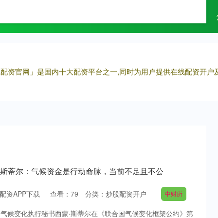
九鼎配资
配资开户
实盘配资
正规配资官网」是国内十大配资平台之一,同时为用户提供在线配资开
蒙·斯蒂尔：气候资金是行动命脉，当前不足且不公
配资APP下载
查看：
79
分类：
炒股配资开户
中财所
合国气候变化执行秘书西蒙·斯蒂尔在《联合国气候变化框架公约》第