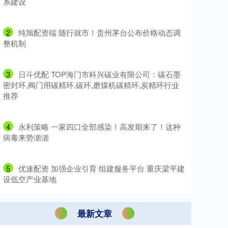
系建设
2
​纯旭配资端 随行就市！贵州茅台公布价格动态调
整机制
3
​日斗优配 TOP海门市科兴碳业有限公司：碳石墨
密封环,阀门用碳精环,碳环,磨煤机碳精环,炭精环行业
推荐
4
​永利策略 一家四口全部感染！高发期来了！这种
病毒来势汹汹
5
​优速配资 加强企业引育 组建服务平台 重庆梁平建
设低空产业基地
最新文章