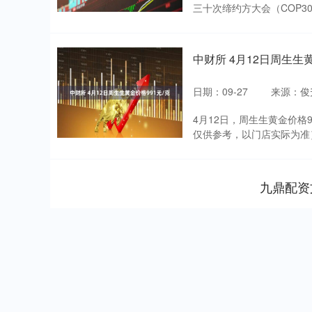
三十次缔约方大会（COP3
中财所 4月12日周生生黄
日期：09-27
来源：俊
4月12日，周生生黄金价格9
仅供参考，以门店实际为准）同
九鼎配资
深证成指
14110.12
.92
0.57%
-34.08
-0