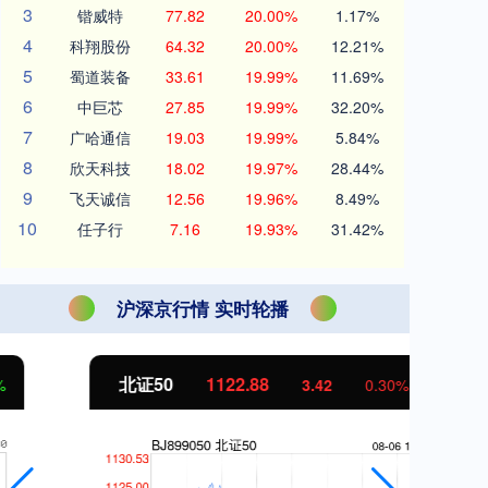
3
锴威特
77.82
20.00%
1.17%
4
科翔股份
64.32
20.00%
12.21%
5
蜀道装备
33.61
19.99%
11.69%
6
中巨芯
27.85
19.99%
32.20%
7
广哈通信
19.03
19.99%
5.84%
8
欣天科技
18.02
19.97%
28.44%
9
飞天诚信
12.56
19.96%
8.49%
10
任子行
7.16
19.93%
31.42%
沪深京行情 实时轮播
北证50
1122.88
创
3.42
0.30%